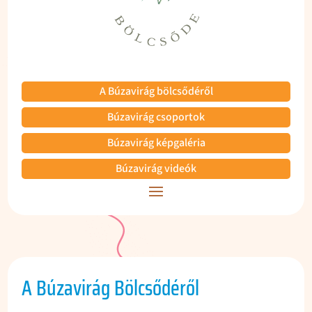
A Búzavirág bölcsődéről
Búzavirág csoportok
Búzavirág képgaléria
Búzavirág videók
A Búzavirág Bölcsődéről