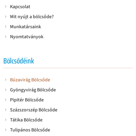
Kapcsolat
Mit nyújt a bölcsőde?
Munkatársaink
Nyomtatványok
Bölcsődéink
Búzavirág Bölcsőde
Gyöngyvirág Bölcsőde
Pipitér Bölcsőde
Százszorszép Bölcsőde
Tátika Bölcsőde
Tulipános Bölcsőde