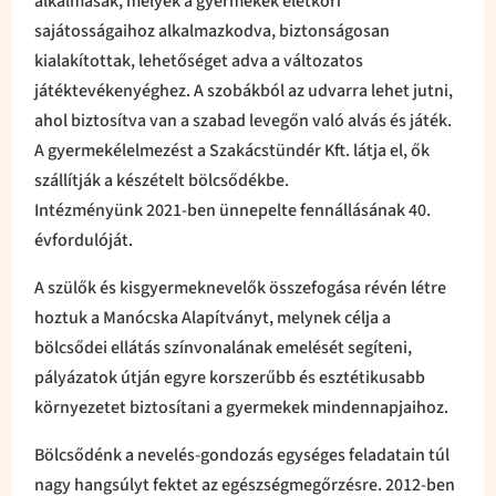
alkalmasak, melyek a gyermekek életkori
sajátosságaihoz alkalmazkodva, biztonságosan
kialakítottak, lehetőséget adva a változatos
játéktevékenyéghez. A szobákból az udvarra lehet jutni,
ahol biztosítva van a szabad levegőn való alvás és játék.
A gyermekélelmezést a Szakácstündér Kft. látja el, ők
szállítják a készételt bölcsődékbe.
Intézményünk 2021-ben ünnepelte fennállásának 40.
évfordulóját.
A szülők és kisgyermeknevelők összefogása révén létre
hoztuk a Manócska Alapítványt, melynek célja a
bölcsődei ellátás színvonalának emelését segíteni,
pályázatok útján egyre korszerűbb és esztétikusabb
környezetet biztosítani a gyermekek mindennapjaihoz.
Bölcsődénk a nevelés-gondozás egységes feladatain túl
nagy hangsúlyt fektet az egészségmegőrzésre. 2012-ben