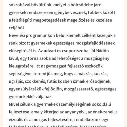
sószobával bővültünk, melyet a bölcsődébe járó
gyerekek rendszeresen igénybe vesznek, többek között
a felsőlégúti megbetegedések megelőzése és kezelése
céljából.
Nevelési programunkon belül kiemelt célként kezeljük a
ránk bízott gyermekek egészséges mozgásfejlődésének
elősegítését is. Az udvari és csoportszobai játékidőn
kívül, egy torna szoba ad lehetőséget a mozgásigény
kielégítésére. Itt nagymozgást fejlesztő eszközök
segítségével teremtjük meg, hogy a mászás, kúszás,
ugrálás, szökkenés, futás közben izmaik erősödjenek,
egyensúlyérzékük fejlődjön, mozgásszerető, egészséges
gyermekekké váljanak.
Mivel célunk a gyermekek személyiségének sokoldalú
fejlesztése, amely kiterjed az anyanyelvi, az ének-zenei, a
vizuális és a mozgás fejlesztésére, rendelkezünk egy