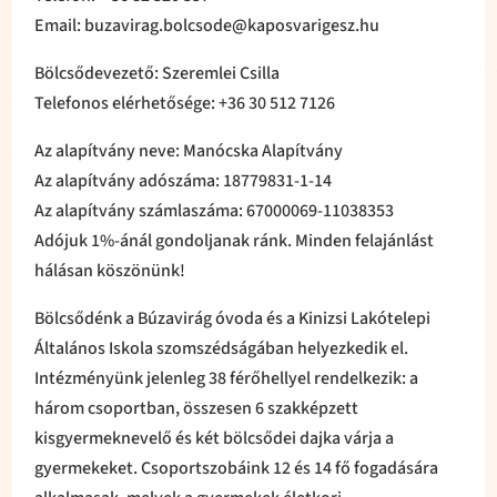
Email: buzavirag.bolcsode@kaposvarigesz.hu
Bölcsődevezető: Szeremlei Csilla
Telefonos elérhetősége: +36 30 512 7126
Az alapítvány neve: Manócska Alapítvány
Az alapítvány adószáma: 18779831-1-14
Az alapítvány számlaszáma: 67000069-11038353
Adójuk 1%-ánál gondoljanak ránk. Minden felajánlást
hálásan köszönünk!
Bölcsődénk a Búzavirág óvoda és a Kinizsi Lakótelepi
Általános Iskola szomszédságában helyezkedik el.
Intézményünk jelenleg 38 férőhellyel rendelkezik: a
három csoportban, összesen 6 szakképzett
kisgyermeknevelő és két bölcsődei dajka várja a
gyermekeket. Csoportszobáink 12 és 14 fő fogadására