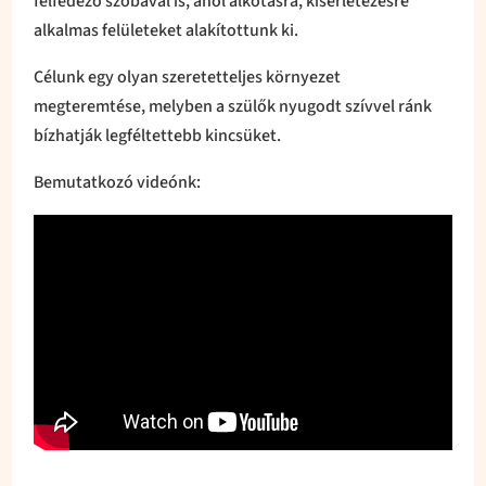
felfedező szobával is, ahol alkotásra, kísérletezésre
alkalmas felületeket alakítottunk ki.
Célunk egy olyan szeretetteljes környezet
megteremtése, melyben a szülők nyugodt szívvel ránk
bízhatják legféltettebb kincsüket.
Bemutatkozó videónk: