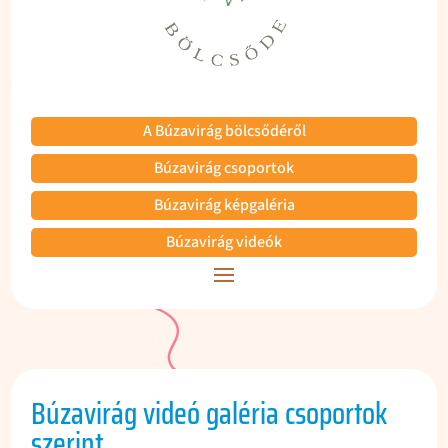
A Búzavirág bölcsődéről
Búzavirág csoportok
Búzavirág képgaléria
Búzavirág videók
Búzavirág videó galéria csoportok
szerint