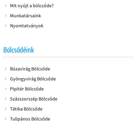
Mit nyújt a bölcsőde?
Munkatársaink
Nyomtatványok
Bölcsődéink
Búzavirág Bölcsőde
Gyöngyvirág Bölcsőde
Pipitér Bölcsőde
Százszorszép Bölcsőde
Tátika Bölcsőde
Tulipános Bölcsőde