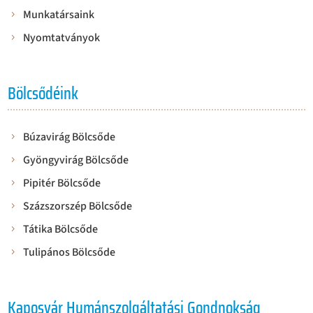
Munkatársaink
Nyomtatványok
Bölcsődéink
Búzavirág Bölcsőde
Gyöngyvirág Bölcsőde
Pipitér Bölcsőde
Százszorszép Bölcsőde
Tátika Bölcsőde
Tulipános Bölcsőde
Kaposvár Humánszolgáltatási Gondnokság