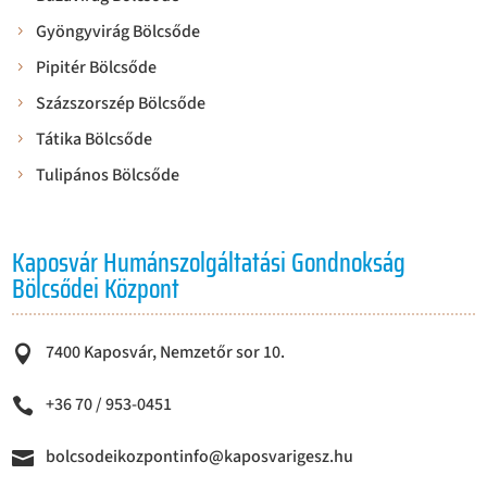
Gyöngyvirág Bölcsőde
Pipitér Bölcsőde
Százszorszép Bölcsőde
Tátika Bölcsőde
Tulipános Bölcsőde
Kaposvár Humánszolgáltatási Gondnokság
Bölcsődei Központ
7400 Kaposvár, Nemzetőr sor 10.

+36 70 / 953-0451

bolcsodeikozpontinfo@kaposvarigesz.hu
