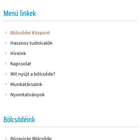
Menü linkek
Bölcsődei Központ
Hasznos tudnivalók
Híreink
Kapcsolat
Mit nyújt a bölcsőde?
Munkatársaink
Nyomtatványok
Bölcsődéink
Búzavirág Bölcsőde