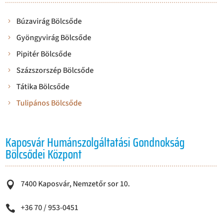
Búzavirág Bölcsőde
Gyöngyvirág Bölcsőde
Pipitér Bölcsőde
Százszorszép Bölcsőde
Tátika Bölcsőde
Tulipános Bölcsőde
Kaposvár Humánszolgáltatási Gondnokság
Bölcsődei Központ
7400 Kaposvár, Nemzetőr sor 10.

+36 70 / 953-0451
