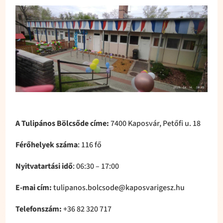
A Tulipános Bölcsőde címe:
7400 Kaposvár, Petőfi u. 18
Férőhelyek száma
: 116 fő
Nyitvatartási idő
: 06:30 – 17:00
E-mai cím:
tulipanos.bolcsode@kaposvarigesz.hu
Telefonszám:
+36 82 320 717