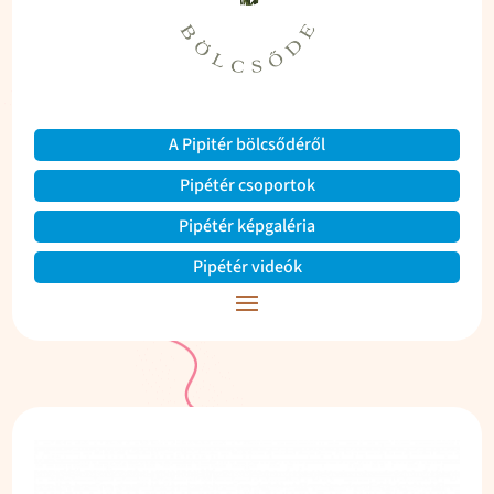
A Pipitér bölcsődéről
Pipétér csoportok
Pipétér képgaléria
Pipétér videók