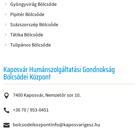
Gyöngyvirág Bölcsőde
Pipitér Bölcsőde
Százszorszép Bölcsőde
Tátika Bölcsőde
Tulipános Bölcsőde
Kaposvár Humánszolgáltatási Gondnokság
Bölcsődei Központ
7400 Kaposvár, Nemzetőr sor 10.

+36 70 / 953-0451

bolcsodeikozpontinfo@kaposvarigesz.hu
