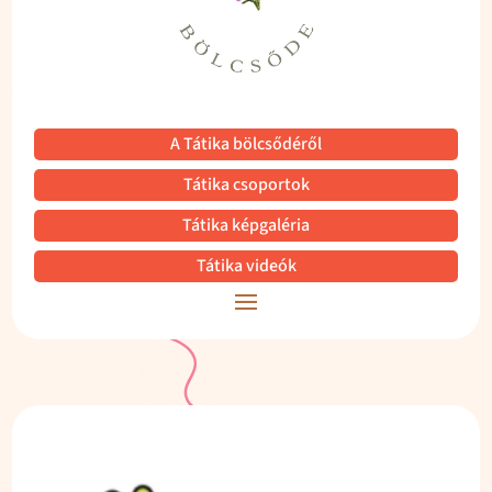
A Tátika bölcsődéről
Tátika csoportok
Tátika képgaléria
Tátika videók