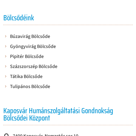
Bölcsődéink
Búzavirág Bölcsőde
Gyöngyvirág Bölcsőde
Pipitér Bölcsőde
Százszorszép Bölcsőde
Tátika Bölcsőde
Tulipános Bölcsőde
Kaposvár Humánszolgáltatási Gondnokság
Bölcsődei Központ
7400 Kaposvár, Nemzetőr sor 10.