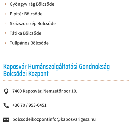
Gyöngyvirág Bölcsőde
Pipitér Bölcsőde
Százszorszép Bölcsőde
Tátika Bölcsőde
Tulipános Bölcsőde
Kaposvár Humánszolgáltatási Gondnokság
Bölcsődei Központ
7400 Kaposvár, Nemzetőr sor 10.

+36 70 / 953-0451

bolcsodeikozpontinfo@kaposvarigesz.hu
