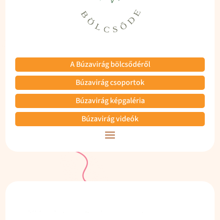
A Búzavirág bölcsődéről
Búzavirág csoportok
Búzavirág képgaléria
Búzavirág videók