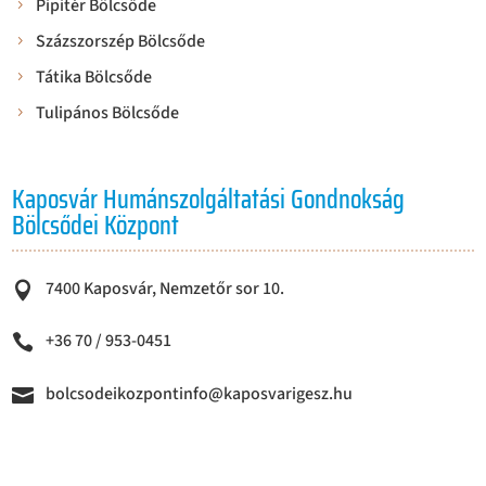
Pipitér Bölcsőde
Százszorszép Bölcsőde
Tátika Bölcsőde
Tulipános Bölcsőde
Kaposvár Humánszolgáltatási Gondnokság
Bölcsődei Központ
7400 Kaposvár, Nemzetőr sor 10.

+36 70 / 953-0451

bolcsodeikozpontinfo@kaposvarigesz.hu
