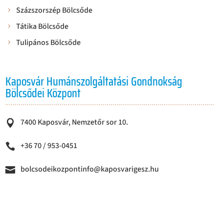
Százszorszép Bölcsőde
Tátika Bölcsőde
Tulipános Bölcsőde
Kaposvár Humánszolgáltatási Gondnokság
Bölcsődei Központ
7400 Kaposvár, Nemzetőr sor 10.

+36 70 / 953-0451

bolcsodeikozpontinfo@kaposvarigesz.hu
