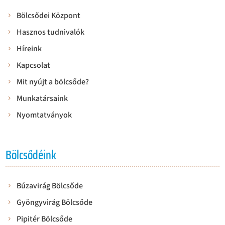
Bölcsődei Központ
Hasznos tudnivalók
Híreink
Kapcsolat
Mit nyújt a bölcsőde?
Munkatársaink
Nyomtatványok
Bölcsődéink
Búzavirág Bölcsőde
Gyöngyvirág Bölcsőde
Pipitér Bölcsőde