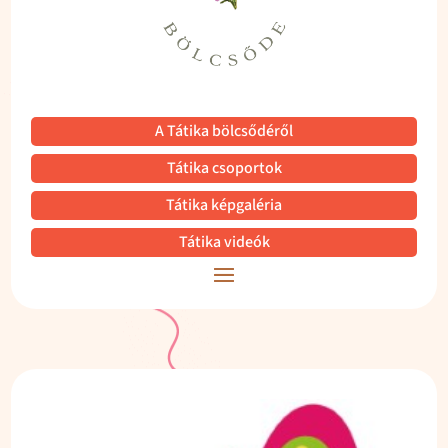
A Tátika bölcsődéről
Tátika csoportok
Tátika képgaléria
Tátika videók