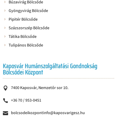
Búzavirág Bölcsőde
Gyöngyvirág Bölcsőde
Pipitér Bölcsőde
Százszorszép Bölcsőde
Tátika Bölcsőde
Tulipános Bölcsőde
Kaposvár Humánszolgáltatási Gondnokság
Bölcsődei Központ
7400 Kaposvár, Nemzetőr sor 10.

+36 70 / 953-0451

bolcsodeikozpontinfo@kaposvarigesz.hu
