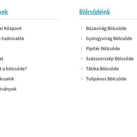
kek
Bölcsődéink
ei Központ
Búzavirág Bölcsőde
 tudnivalók
Gyöngyvirág Bölcsőde
Pipitér Bölcsőde
at
Százszorszép Bölcsőde
t a bölcsőde?
Tátika Bölcsőde
rsaink
Tulipános Bölcsőde
tványok