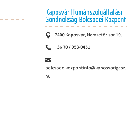
Kaposvár Humánszolgáltatási
Gondnokság Bölcsődei Központ
7400 Kaposvár, Nemzetőr sor 10.

+36 70 / 953-0451


bolcsodeikozpontinfo@kaposvarigesz.
hu