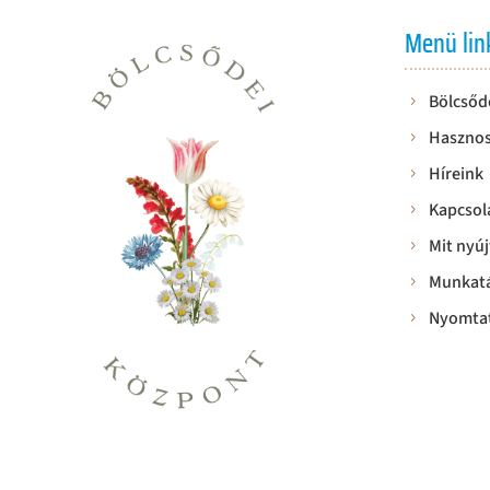
Menü lin
Bölcsőd
Hasznos
Híreink
Kapcsol
Mit nyúj
Munkatá
Nyomta