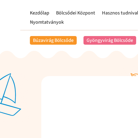
Kezdőlap
Bölcsődei Központ
Hasznos tudniva
Nyomtatványok
Búzavirág Bölcsőde
Gyöngyvirág Bölcsőde