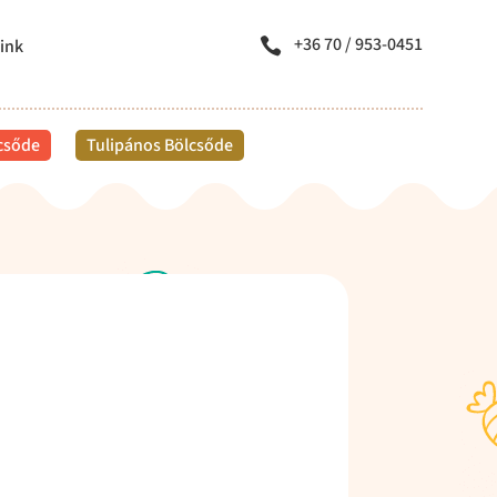
+36 70 / 953-0451
ink

lcsőde
Tulipános Bölcsőde