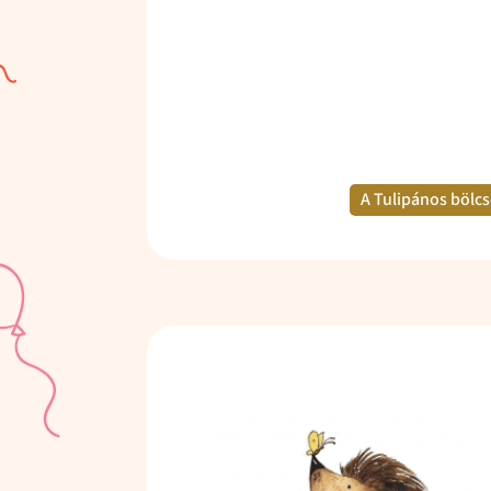
A Tulipános bölc