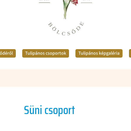
sődéről
Tulipános csoportok
Tulipános képgaléria
Süni csoport