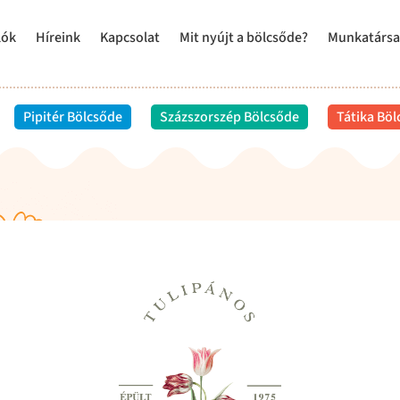
lók
Híreink
Kapcsolat
Mit nyújt a bölcsőde?
Munkatársa
Pipitér Bölcsőde
Százszorszép Bölcsőde
Tátika Bö