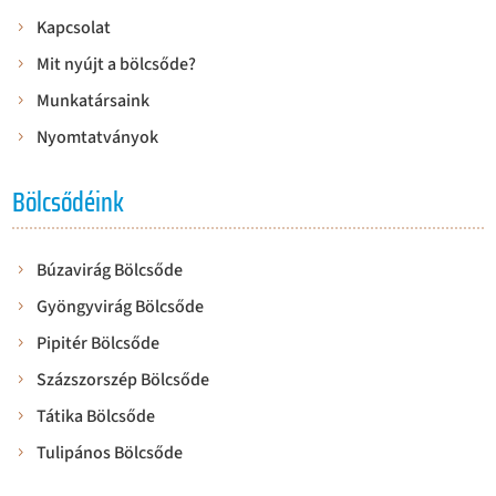
Kapcsolat
Mit nyújt a bölcsőde?
Munkatársaink
Nyomtatványok
Bölcsődéink
Búzavirág Bölcsőde
Gyöngyvirág Bölcsőde
Pipitér Bölcsőde
Százszorszép Bölcsőde
Tátika Bölcsőde
Tulipános Bölcsőde