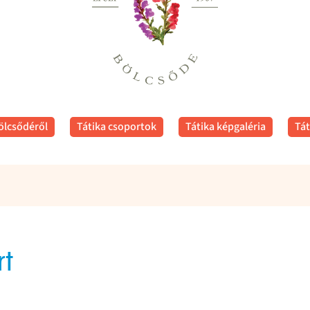
ölcsődéről
Tátika csoportok
Tátika képgaléria
Tát
rt