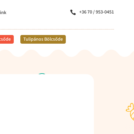
+36 70 / 953-0451
ink

lcsőde
Tulipános Bölcsőde