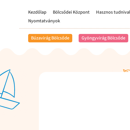
Kezdőlap
Bölcsődei Központ
Hasznos tudniva
Nyomtatványok
Búzavirág Bölcsőde
Gyöngyvirág Bölcsőde