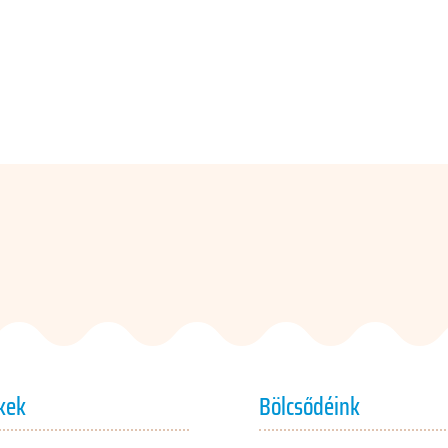
kek
Bölcsődéink