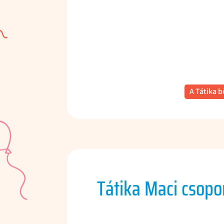
A Tátika b
Tátika Maci csopo