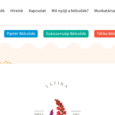
lók
Híreink
Kapcsolat
Mit nyújt a bölcsőde?
Munkatársa
Pipitér Bölcsőde
Százszorszép Bölcsőde
Tátika Bö