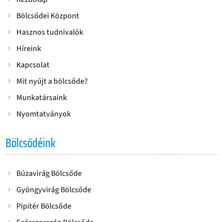
Bölcsődei Központ
Hasznos tudnivalók
Híreink
Kapcsolat
Mit nyújt a bölcsőde?
Munkatársaink
Nyomtatványok
Bölcsődéink
Búzavirág Bölcsőde
Gyöngyvirág Bölcsőde
Pipitér Bölcsőde