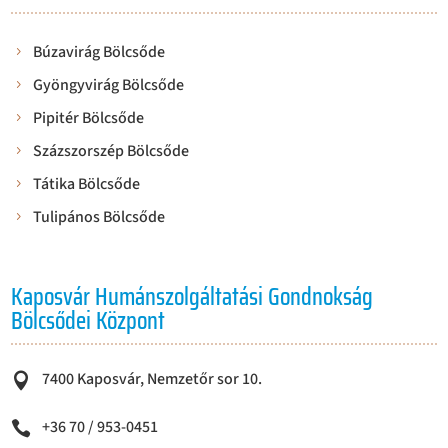
Búzavirág Bölcsőde
Gyöngyvirág Bölcsőde
Pipitér Bölcsőde
Százszorszép Bölcsőde
Tátika Bölcsőde
Tulipános Bölcsőde
Kaposvár Humánszolgáltatási Gondnokság
Bölcsődei Központ
7400 Kaposvár, Nemzetőr sor 10.

+36 70 / 953-0451
