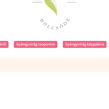
éről
Gyöngyvirág csoportok
Gyöngyvirág képgaléria