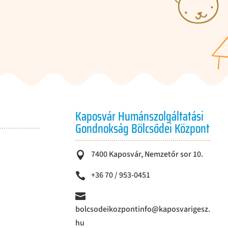
Kaposvár Humánszolgáltatási
Gondnokság Bölcsődei Központ
7400 Kaposvár, Nemzetőr sor 10.

+36 70 / 953-0451


bolcsodeikozpontinfo@kaposvarigesz.
hu