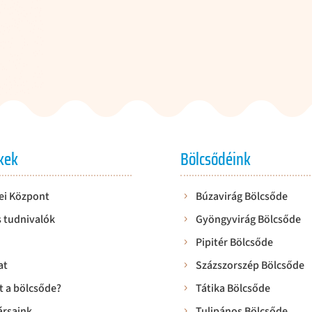
kek
Bölcsődéink
ei Központ
Búzavirág Bölcsőde
 tudnivalók
Gyöngyvirág Bölcsőde
Pipitér Bölcsőde
at
Százszorszép Bölcsőde
t a bölcsőde?
Tátika Bölcsőde
rsaink
Tulipános Bölcsőde