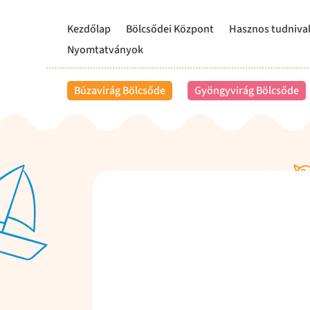
Kezdőlap
Bölcsődei Központ
Hasznos tudniva
Nyomtatványok
Búzavirág Bölcsőde
Gyöngyvirág Bölcsőde