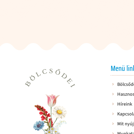
Menü lin
Bölcsőd
Hasznos
Híreink
Kapcsol
Mit nyúj
Munkatá