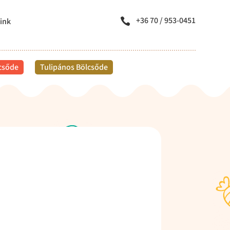
+36 70 / 953-0451
ink

lcsőde
Tulipános Bölcsőde