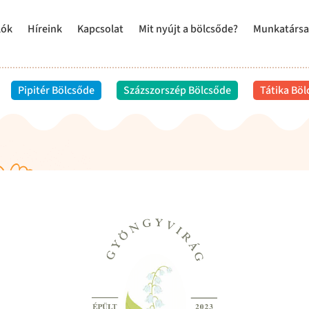
lók
Híreink
Kapcsolat
Mit nyújt a bölcsőde?
Munkatársa
Pipitér Bölcsőde
Százszorszép Bölcsőde
Tátika Bö