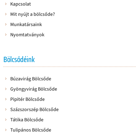
Kapcsolat
Mit nyújt a bölcsőde?
Munkatársaink
Nyomtatványok
Bölcsődéink
Búzavirág Bölcsőde
Gyöngyvirág Bölcsőde
Pipitér Bölcsőde
Százszorszép Bölcsőde
Tátika Bölcsőde
Tulipános Bölcsőde