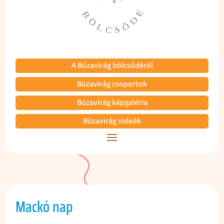
A Búzavirág bölcsődéről
Búzavirág csoportok
Búzavirág képgaléria
Búzavirág videók
Mackó nap