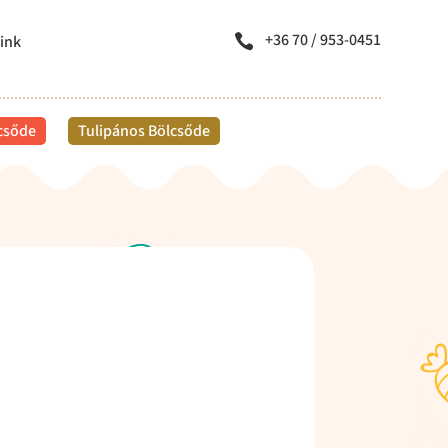
+36 70 / 953-0451
ink

lcsőde
Tulipános Bölcsőde