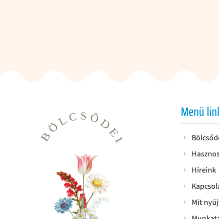
Menü lin
Bölcsőd
Hasznos
Híreink
Kapcsol
Mit nyúj
Munkatá