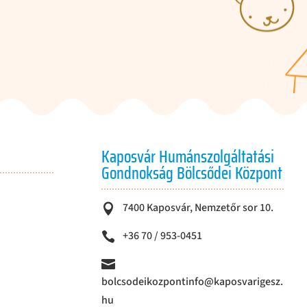
Kaposvár Humánszolgáltatási
Gondnokság Bölcsődei Központ
7400 Kaposvár, Nemzetőr sor 10.

+36 70 / 953-0451


bolcsodeikozpontinfo@kaposvarigesz.
hu