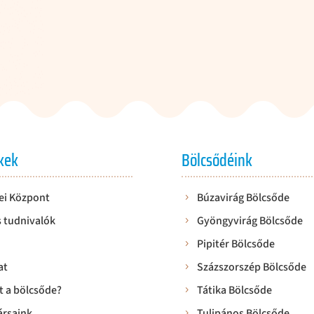
kek
Bölcsődéink
ei Központ
Búzavirág Bölcsőde
 tudnivalók
Gyöngyvirág Bölcsőde
Pipitér Bölcsőde
at
Százszorszép Bölcsőde
t a bölcsőde?
Tátika Bölcsőde
rsaink
Tulipános Bölcsőde