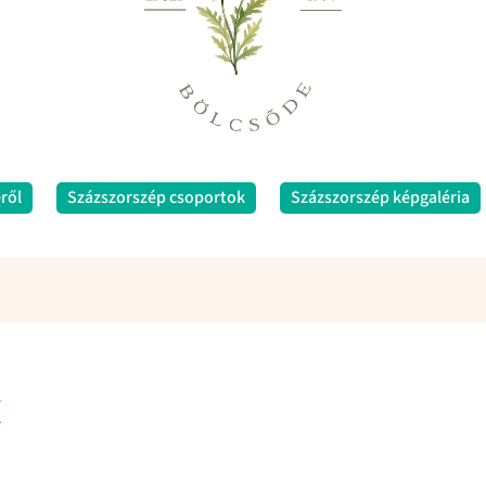
ről
Százszorszép csoportok
Százszorszép képgaléria
k