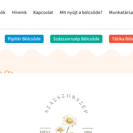
lók
Híreink
Kapcsolat
Mit nyújt a bölcsőde?
Munkatársa
Pipitér Bölcsőde
Százszorszép Bölcsőde
Tátika Bö