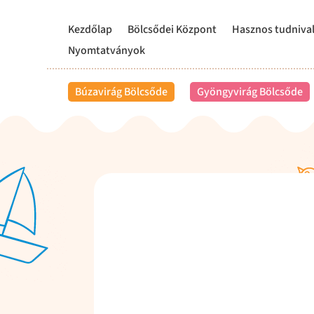
Kezdőlap
Bölcsődei Központ
Hasznos tudniva
Nyomtatványok
Búzavirág Bölcsőde
Gyöngyvirág Bölcsőde