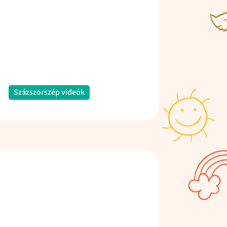
Százszorszép videók