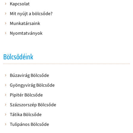
Kapcsolat
Mit nyújt a bölcsőde?
Munkatársaink
Nyomtatványok
Bölcsődéink
Búzavirág Bölcsőde
Gyöngyvirág Bölcsőde
Pipitér Bölcsőde
Százszorszép Bölcsőde
Tátika Bölcsőde
Tulipános Bölcsőde