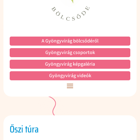
A Gyöngyvirág bölcsődéről
Gyöngyvirág csoportok
Gyöngyvirág képgaléria
Gyöngyvirág videók
Őszi túra