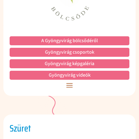
A Gyöngyvirág bölcsődéről
Gyöngyvirág csoportok
Gyöngyvirág képgaléria
Gyöngyvirág videók
Szüret