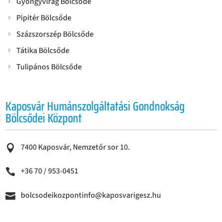
Gyöngyvirág Bölcsőde
Pipitér Bölcsőde
Százszorszép Bölcsőde
Tátika Bölcsőde
Tulipános Bölcsőde
Kaposvár Humánszolgáltatási Gondnokság
Bölcsődei Központ
7400 Kaposvár, Nemzetőr sor 10.

+36 70 / 953-0451

bolcsodeikozpontinfo@kaposvarigesz.hu
