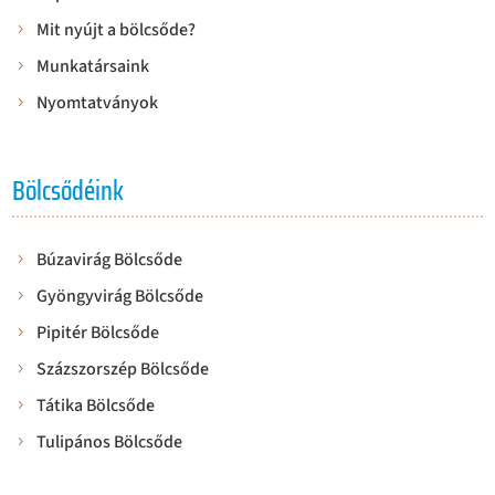
Mit nyújt a bölcsőde?
Munkatársaink
Nyomtatványok
Bölcsődéink
Búzavirág Bölcsőde
Gyöngyvirág Bölcsőde
Pipitér Bölcsőde
Százszorszép Bölcsőde
Tátika Bölcsőde
Tulipános Bölcsőde