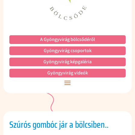
A Gyöngyvirág bölcsődéről
Gyöngyvirág csoportok
Gyöngyvirág képgaléria
Gyöngyvirág videók
Szúrós gombóc jár a bölcsiben..