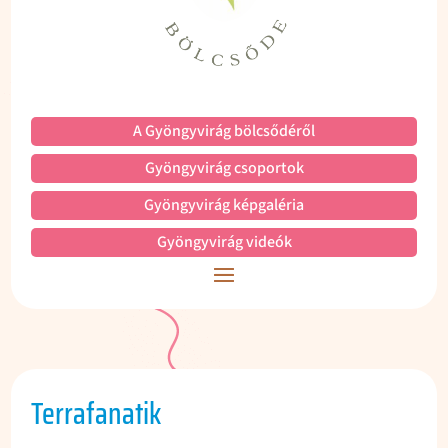
A Gyöngyvirág bölcsődéről
Gyöngyvirág csoportok
Gyöngyvirág képgaléria
Gyöngyvirág videók
Terrafanatik