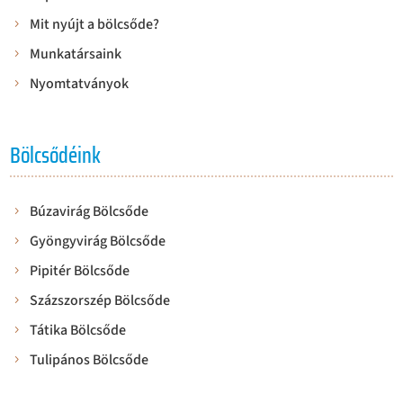
Mit nyújt a bölcsőde?
Munkatársaink
Nyomtatványok
Bölcsődéink
Búzavirág Bölcsőde
Gyöngyvirág Bölcsőde
Pipitér Bölcsőde
Százszorszép Bölcsőde
Tátika Bölcsőde
Tulipános Bölcsőde