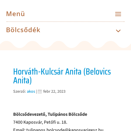
Horváth-Kulcsár Anita (Belovics
Anita)
Szerző:
akos
|
febr 22, 2023
Bölcsődevezető, Tulipános Bölcsőde
7400 Kaposvár, Petőfi u. 18.
Email: tulipanos.bolcsode@kaposvarigesz.hu