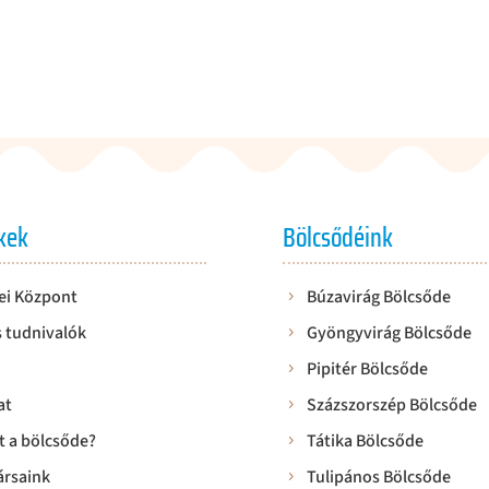
kek
Bölcsődéink
ei Központ
Búzavirág Bölcsőde
 tudnivalók
Gyöngyvirág Bölcsőde
Pipitér Bölcsőde
at
Százszorszép Bölcsőde
t a bölcsőde?
Tátika Bölcsőde
rsaink
Tulipános Bölcsőde