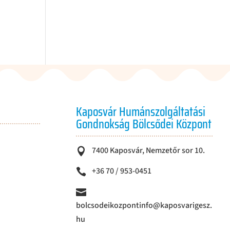
Kaposvár Humánszolgáltatási
Gondnokság Bölcsődei Központ
7400 Kaposvár, Nemzetőr sor 10.

+36 70 / 953-0451


bolcsodeikozpontinfo@kaposvarigesz.
hu