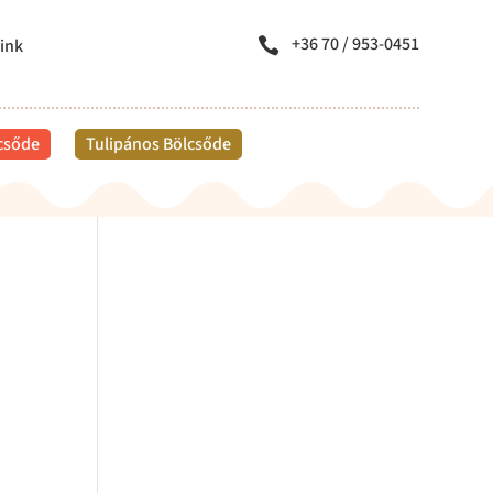
+36 70 / 953-0451
ink

lcsőde
Tulipános Bölcsőde