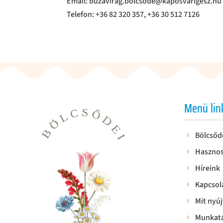
Email: buzavirag.bolcsode@kaposvarigesz.hu​
Telefon: +36 82 320 357, +36 30 512 7126
Menü lin
Bölcsőd
Hasznos
Híreink
Kapcsol
Mit nyúj
Munkatá