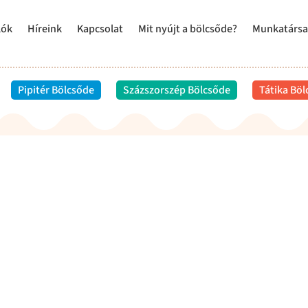
lók
Híreink
Kapcsolat
Mit nyújt a bölcsőde?
Munkatársa
Pipitér Bölcsőde
Százszorszép Bölcsőde
Tátika Bö