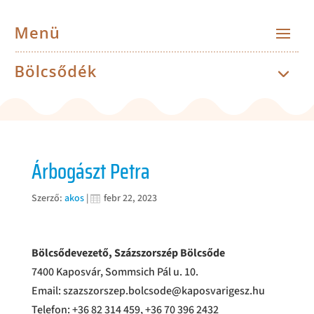
Árbogászt Petra
Szerző:
akos
|
febr 22, 2023
Bölcsődevezető, Százszorszép Bölcsőde
7400 Kaposvár, Sommsich Pál u. 10.
Email: szazszorszep.bolcsode@kaposvarigesz.hu
Telefon: +36 82 314 459, +36 70 396 2432