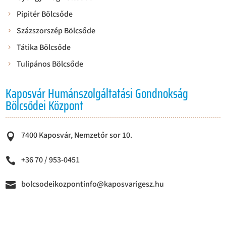
Pipitér Bölcsőde
Százszorszép Bölcsőde
Tátika Bölcsőde
Tulipános Bölcsőde
Kaposvár Humánszolgáltatási Gondnokság
Bölcsődei Központ
7400 Kaposvár, Nemzetőr sor 10.

+36 70 / 953-0451

bolcsodeikozpontinfo@kaposvarigesz.hu
