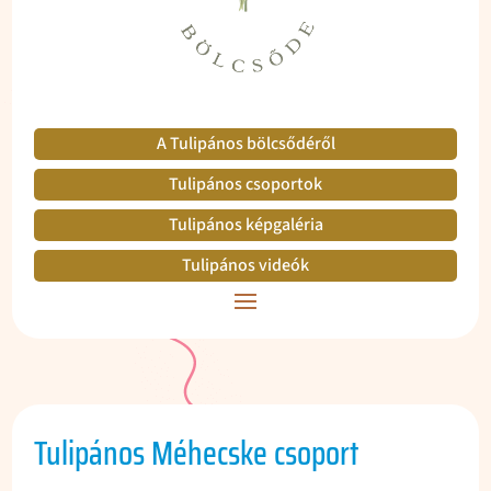
A Tulipános bölcsődéről
Tulipános csoportok
Tulipános képgaléria
Tulipános videók
Tulipános Méhecske csoport