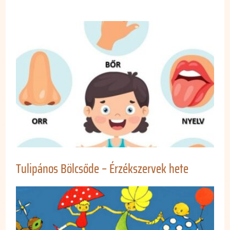
Tulipános Bölcsőde – Érzékszervek hete