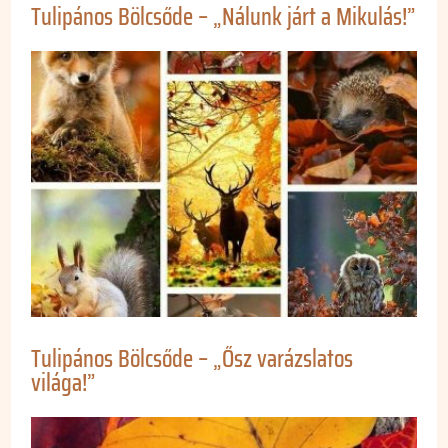
Tulipános Bölcsőde – „Nálunk járt a Mikulás!”
Tulipános Bölcsőde – „Ősz varázslatos
világa!”