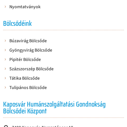
Nyomtatványok
Bölcsődéink
Búzavirág Bölcsőde
Gyöngyvirág Bölcsőde
Pipitér Bölcsőde
Százszorszép Bölcsőde
Tátika Bölcsőde
Tulipános Bölcsőde
Kaposvár Humánszolgáltatási Gondnokság
Bölcsődei Központ