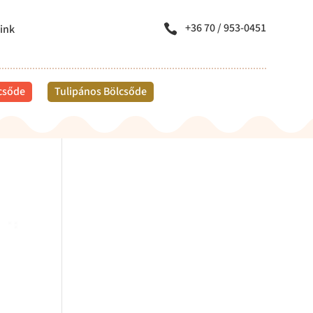
+36 70 / 953-0451
ink

lcsőde
Tulipános Bölcsőde