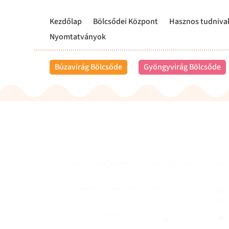
Kezdőlap
Bölcsődei Központ
Hasznos tudniva
Nyomtatványok
Búzavirág Bölcsőde
Gyöngyvirág Bölcsőde