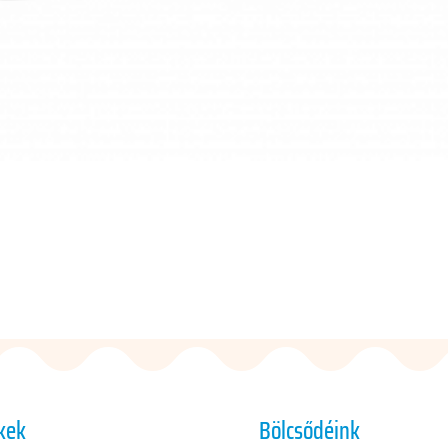
kek
Bölcsődéink