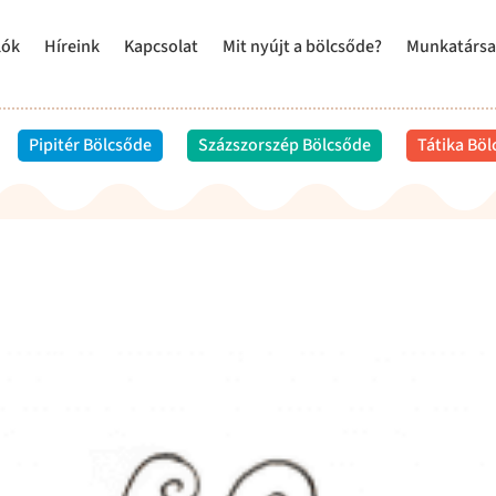
lók
Híreink
Kapcsolat
Mit nyújt a bölcsőde?
Munkatársa
Pipitér Bölcsőde
Százszorszép Bölcsőde
Tátika Bö