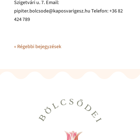
Szigetvári u. 7. Email:
pipiter.bolcsode@kaposvarigesz.hu​ Telefon: +36 82
424 789
« Régebbi bejegyzések