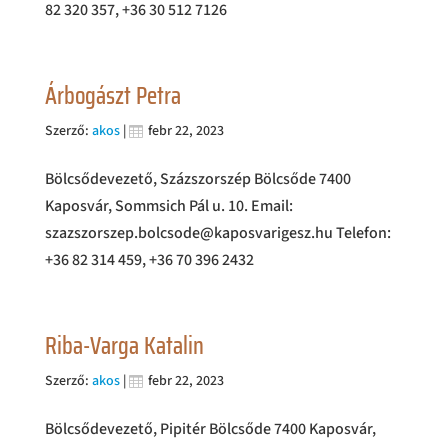
82 320 357, +36 30 512 7126
Árbogászt Petra
Szerző:
akos
|
febr 22, 2023
Bölcsődevezető, Százszorszép Bölcsőde 7400
Kaposvár, Sommsich Pál u. 10. Email:
szazszorszep.bolcsode@kaposvarigesz.hu Telefon:
+36 82 314 459, +36 70 396 2432
Riba-Varga Katalin
Szerző:
akos
|
febr 22, 2023
Bölcsődevezető, Pipitér Bölcsőde 7400 Kaposvár,