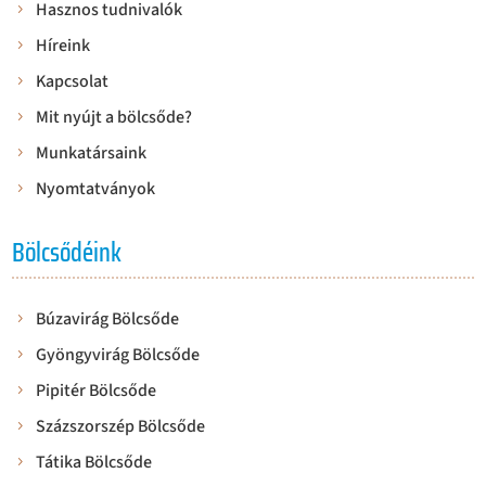
Hasznos tudnivalók
Híreink
Kapcsolat
Mit nyújt a bölcsőde?
Munkatársaink
Nyomtatványok
Bölcsődéink
Búzavirág Bölcsőde
Gyöngyvirág Bölcsőde
Pipitér Bölcsőde
Százszorszép Bölcsőde
Tátika Bölcsőde