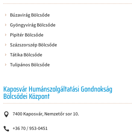
Búzavirág Bölcsőde
Gyöngyvirág Bölcsőde
Pipitér Bölcsőde
Százszorszép Bölcsőde
Tátika Bölcsőde
Tulipános Bölcsőde
Kaposvár Humánszolgáltatási Gondnokság
Bölcsődei Központ
7400 Kaposvár, Nemzetőr sor 10.

+36 70 / 953-0451
