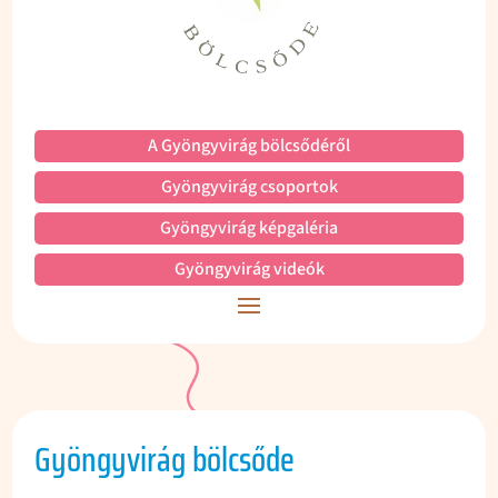
A Gyöngyvirág bölcsődéről
Gyöngyvirág csoportok
Gyöngyvirág képgaléria
Gyöngyvirág videók
Gyöngyvirág bölcsőde