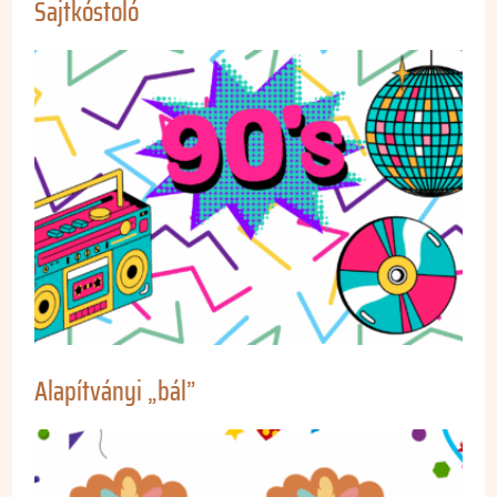
Sajtkóstoló
Alapítványi „bál”