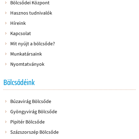
Bölcsődei Központ
Hasznos tudnivalók
Híreink
Kapcsolat
Mit nyújt a bölcsőde?
Munkatársaink
Nyomtatványok
Bölcsődéink
Búzavirág Bölcsőde
Gyöngyvirág Bölcsőde
Pipitér Bölcsőde
Százszorszép Bölcsőde