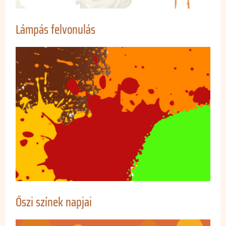
Lámpás felvonulás
Őszi színek napjai